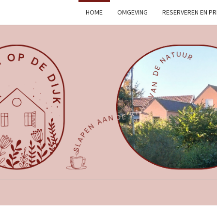
HOME
OMGEVING
RESERVEREN EN PR
SLAP
Slapen
Aan De
Rand
Van De
OP D
Natuur
DIJ